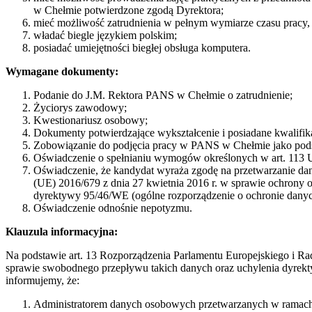
w Chełmie potwierdzone zgodą Dyrektora;
mieć możliwość zatrudnienia w pełnym wymiarze czasu pracy,
władać biegle językiem polskim;
posiadać umiejętności biegłej obsługa komputera.
Wymagane dokumenty:
Podanie do J.M. Rektora PANS w Chełmie o zatrudnienie;
Życiorys zawodowy;
Kwestionariusz osobowy;
Dokumenty potwierdzające wykształcenie i posiadane kwalifi
Zobowiązanie do podjęcia pracy w PANS w Chełmie jako pod
Oświadczenie o spełnianiu wymogów określonych w art. 113 Usta
Oświadczenie, że kandydat wyraża zgodę na przetwarzanie dan
(UE) 2016/679 z dnia 27 kwietnia 2016 r. w sprawie ochrony
dyrektywy 95/46/WE (ogólne rozporządzenie o ochronie da
Oświadczenie odnośnie nepotyzmu.
Klauzula informacyjna:
Na podstawie art. 13 Rozporządzenia Parlamentu Europejskiego i R
sprawie swobodnego przepływu takich danych oraz uchylenia dyrekty
informujemy, że:
Administratorem danych osobowych przetwarzanych w ramach p