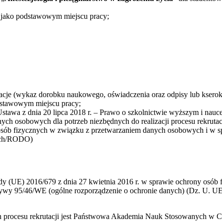
 jako podstawowym miejscu pracy;
kacje (wykaz dorobku naukowego, oświadczenia oraz odpisy lub ksero
stawowym miejscu pracy;
wa z dnia 20 lipca 2018 r. – Prawo o szkolnictwie wyższym i nauce (t
ych osobowych dla potrzeb niezbędnych do realizacji procesu rekruta
 osób fizycznych w związku z przetwarzaniem danych osobowych i w 
nych/RODO)
ady (UE) 2016/679 z dnia 27 kwietnia 2016 r. w sprawie ochrony osó
wy 95/46/WE (ogólne rozporządzenie o ochronie danych) (Dz. U. UE. 
rocesu rekrutacji jest Państwowa Akademia Nauk Stosowanych w Cheł