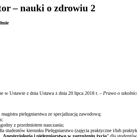
 – nauki o zdrowiu 2
łmie
ne w Ustawie z dnia Ustawa z dnia 20 lipca 2018 r. –
Prawo o szkolnic
magistra pielęgniarstwa ze specjalizacją zawodową;
a;
zgodny z przedmiotem nauczania;
a studentów kierunku Pielęgniarstwo (zajęcia praktyczne i/lub prakt
 „
Anestezjologia i pielęgniarstwo w zagrożeniu życia
” dla studentó