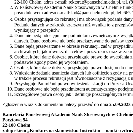
22-100 Chełm, adres e-mail: rektorat@panschelm.edu.pl, tel. (
W Państwowej Akademii Nauk Stosowanych w Chełmie funkcjo
pośrednictwem adresu e-mail: iod@panschelm.edu.pl, tel. 665
Osoba przystępująca do rekrutacji ma obowiązek podania dany
Podanie danych w zakresie szerszym niż wynika to z przepisó
wynikający z przepisów.
Dane nie będą udostępniane podmiotom zewnętrznym z wyjątk
danych. Dane osobowe nie będą przekazywane do państw trzec
Dane będą przetwarzane w okresie rekrutacji, zaś w przypadku
archiwalnych, jak również dla celów i przez okres oraz w zak
Osobie, której dane dotyczą przysługuje prawo do wycofani
podstawie zgody przed jej wycofaniem.
Osobie, której dane dotyczą przysługuje prawo dostępu do dany
Wniesienie żądania usunięcia danych lub cofnięcie zgody na p
w trakcie procesu rekrutacji jest równoznaczne z rezygnacją
Przysługuje Panu/Pani prawo wniesienia skargi do Prezesa 
Dane osobowe nie będą przedmiotem automatycznego podejmow
Szczegółowe prawa osoby jak i definicje poszczególnych te
Zgłoszenia wraz z dokumentami należy przesłać do dnia
25.09.2023
Kancelaria Państwowej Akademii Nauk Stosowanych w Chełmie
Pocztowa 54
22-100 Chełm
z dopiskiem „Konkurs na stanowisko: Instruktor – nauki o zdro