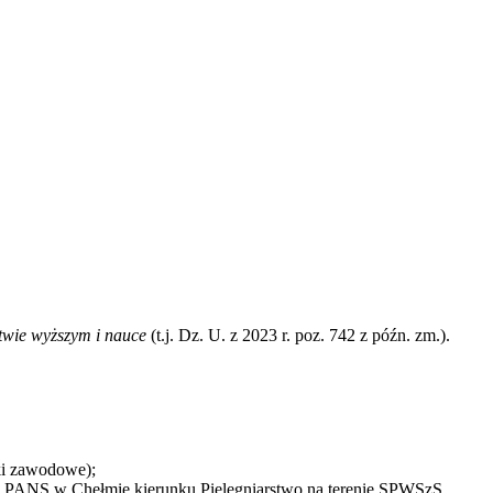
twie wyższym i nauce
(t.j. Dz. U. z 2023 r. poz. 742 z późn. zm.).
yki zawodowe);
w PANS w Chełmie kierunku Pielęgniarstwo na terenie SPWSzS