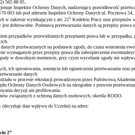
82) 565 88 95.
nuje Inspektor Ochrony Danych, nadzorujący prawidłowość przetwar
 170 003 lub pod adresem Inspektor Ochrony Danych ul. Pocztowa 54,
1
ch w zakresie wynikającym z art. 22
Kodeksu Pracy oraz przepisów s
w jest dobrowolne. Podstawą przetwarzania danych są przepisy prawa 
iem przypadków przewidzianych przepisami prawa lub w przypadku, g
ich.
 danych przetwarzanych na podstawie zgody, do czasu wniesienia ewen
resie wymaganym przez przepisy prawa dla zabezpieczenia ewentualnyc
a zgody w dowolnym momencie, przy czym wycofanie zgody nie wpływa
ch, ich sprostowania, usunięcia lub ograniczenia przetwarzania oraz 
rzetwarzanie danych
 z udziału w procesie rekrutacji prowadzonym przez Państwową Akade
Urzędu Ochrony Danych Osobowych na niezgodne z prawem przetwarza
ania decyzji ani profilowania.
rminów związanych z ochroną danych osobowych, określa RODO.
r. (decyduje data wpływu do Uczelni) na adres:
wiu 2”