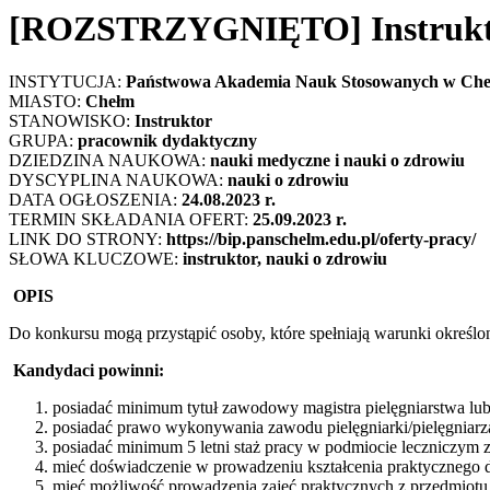
[ROZSTRZYGNIĘTO] Instruktor
INSTYTUCJA:
Państwowa Akademia Nauk Stosowanych w Che
MIASTO:
Chełm
STANOWISKO:
Instruktor
GRUPA:
pracownik
dydaktyczny
DZIEDZINA NAUKOWA:
nauki medyczne i nauki o zdrowiu
DYSCYPLINA NAUKOWA:
nauki o zdrowiu
DATA OGŁOSZENIA:
24.08.2023 r.
TERMIN SKŁADANIA OFERT:
25.09.2023 r.
LINK DO STRONY:
https://bip.panschelm.edu.pl/oferty-pracy/
SŁOWA KLUCZOWE:
instruktor, nauki o zdrowiu
OPIS
Do konkursu mogą przystąpić osoby, które spełniają warunki określo
Kandydaci powinni:
posiadać minimum tytuł zawodowy magistra pielęgniarstwa lub 
posiadać prawo wykonywania zawodu pielęgniarki/pielęgniarz
posiadać minimum 5 letni staż pracy w podmiocie leczniczym 
mieć doświadczenie w prowadzeniu kształcenia praktycznego dl
mieć możliwość prowadzenia zajęć praktycznych z przedmiotu