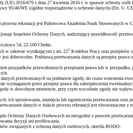
ady (UE) 2016/679 z dnia 27 kwietnia 2016 r. w sprawie ochrony osó
wy 95/46/WE (ogólne rozporządzenie o ochronie danych) (Dz. U. UE. 
rocesu rekrutacji jest Państwowa Akademia Nauk Stosowanych w Chełm
nuje Inspektor Ochrony Danych, nadzorujący prawidłowość przetwar
Pocztowa 54, 22-100 Chełm.
1
ch w zakresie wynikającym z art. 22
Kodeksu Pracy oraz przepisów s
w jest dobrowolne. Podstawą przetwarzania danych są przepisy prawa 
iem przypadków przewidzianych przepisami prawa lub w przypadku, g
ich.
 danych przetwarzanych na podstawie zgody, do czasu wniesienia ewen
resie wymaganym przez przepisy prawa dla zabezpieczenia ewentualnyc
a zgody w dowolnym momencie, przy czym wycofanie zgody nie wpływa
ch, ich sprostowania, usunięcia lub ograniczenia przetwarzania oraz 
zetwarzanie danych w trakcie procesu rekrutacji jest równoznaczne z 
Urzędu Ochrony Danych Osobowych na niezgodne z prawem przetwarza
ania decyzji ani profilowania.
rminów związanych z ochroną danych osobowych, określa RODO.