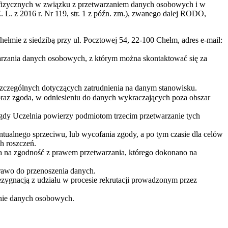
b fizycznych w związku z przetwarzaniem danych osobowych i w
L. z 2016 r. Nr 119, str. 1 z późn. zm.), zwanego dalej RODO,
ie z siedzibą przy ul. Pocztowej 54, 22-100 Chełm, adres e-mail:
zania danych osobowych, z którym można skontaktować się za
zczególnych dotyczących zatrudnienia na danym stanowisku.
oraz zgoda, w odniesieniu do danych wykraczających poza obszar
dy Uczelnia powierzy podmiotom trzecim przetwarzanie tych
tualnego sprzeciwu, lub wycofania zgody, a po tym czasie dla celów
h roszczeń.
 na zgodność z prawem przetwarzania, którego dokonano na
prawo do przenoszenia danych.
rezygnacją z udziału w procesie rekrutacji prowadzonym przez
nie danych osobowych.