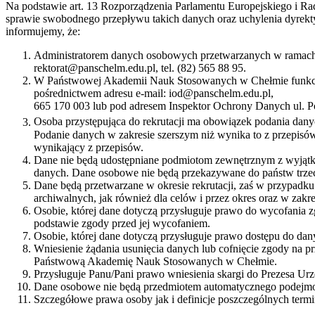
Na podstawie art. 13 Rozporządzenia Parlamentu Europejskiego i R
sprawie swobodnego przepływu takich danych oraz uchylenia dyrekty
informujemy, że:
Administratorem danych osobowych przetwarzanych w ramach p
rektorat@panschelm.edu.pl, tel. (82) 565 88 95.
W Państwowej Akademii Nauk Stosowanych w Chełmie funkcjo
pośrednictwem adresu e-mail: iod@panschelm.edu.pl,
665 170 003 lub pod adresem Inspektor Ochrony Danych ul. 
Osoba przystępująca do rekrutacji ma obowiązek podania dany
Podanie danych w zakresie szerszym niż wynika to z przepisó
wynikający z przepisów.
Dane nie będą udostępniane podmiotom zewnętrznym z wyjątk
danych. Dane osobowe nie będą przekazywane do państw trzec
Dane będą przetwarzane w okresie rekrutacji, zaś w przypadku
archiwalnych, jak również dla celów i przez okres oraz w zak
Osobie, której dane dotyczą przysługuje prawo do wycofani
podstawie zgody przed jej wycofaniem.
Osobie, której dane dotyczą przysługuje prawo dostępu do dany
Wniesienie żądania usunięcia danych lub cofnięcie zgody na pr
Państwową Akademię Nauk Stosowanych w Chełmie.
Przysługuje Panu/Pani prawo wniesienia skargi do Prezesa 
Dane osobowe nie będą przedmiotem automatycznego podejmow
Szczegółowe prawa osoby jak i definicje poszczególnych te