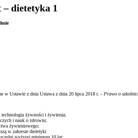
 dietetyka 1
łmie
ne w Ustawie z dnia Ustawa z dnia 20 lipca 2018 r. –
Prawo o szkolnic
 technologia żywności i żywienia;
czych i nauk o zdrowiu;
nictwa żywieniowego;
zą w zakresie dietetyki
uczelni wyższej minimum 10 lat;