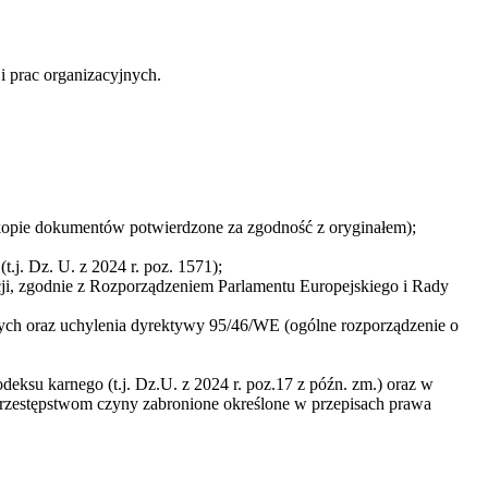
prac organizacyjnych.
kopie dokumentów potwierdzone za zgodność z oryginałem);
(t.j. Dz. U. z 2024 r. poz. 1571);
cji, zgodnie z Rozporządzeniem Parlamentu Europejskiego i Rady
ch oraz uchylenia dyrektywy 95/46/WE (ogólne rozporządzenie o
eksu karnego (t.j. Dz.U. z 2024 r. poz.17 z późn. zm.) oraz w
m przestępstwom czyny zabronione określone w przepisach prawa