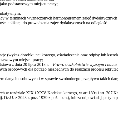
 jako podstawowym miejscu pracy;
unikatywnym;
y w terminach wyznaczonych harmonogramem zajęć dydaktycznych i 
ości aplikacji do prowadzenia zajęć dydaktycznych na odległość.
kacje (wykaz dorobku naukowego, oświadczenia oraz odpisy lub ksero
stawowym miejscu pracy;
tawa z dnia 20 lipca 2018 r. –
Prawo o szkolnictwie wyższym i nauce
ych osobowych dla potrzeb niezbędnych do realizacji procesu rekruta
iem danych osobowych i w sprawie swobodnego przepływu takich dany
ych w rozdziale XIX i XXV Kodeksu karnego, w art.189a i art. 207 Kod
 (tj. Dz.U. z 2023 r. poz. 1939 z poźn. zm.), lub za odpowiadające ty