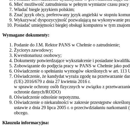
Mieć możliwość zatrudnienia w pełnym wymiarze czasu pracy
Władać biegle językiem polskim;
Znać język obcy, preferowany język angielski w stopniu kom
Wykazywać dyspozycyjność pozwalającą na wykonywanie prac
Posiadać umiejętności biegłej obsługi komputera w tym znajom
Wymagane dokumenty:
Podanie do J.M. Rektor PANS w Chełmie o zatrudnienie;
Życiorys zawodowy;
Kwestionariusz osobowy;
Dokumenty potwierdzające wykształcenie i posiadane kwalifi
Zobowiązanie do podjęcia pracy w PANS w Chełmie jako pod
Oświadczenie o spełnianiu wymogów określonych w art. 113 Us
Oświadczenie, że kandydat wyraża zgodę na przetwarzanie dan
(UE) 2016/679 z dnia 27 kwietnia 2016 r.
w sprawie ochrony osób fizycznych w związku z przetwarzan
ochronie danych/RODO)
Oświadczenie odnośnie nepotyzmu.
Oświadczenie o niekaralności w zakresie przestępstw określon
ustawie z dnia 29 lipca 2005 r. o przeciwdziałaniu narkomanii
obcego.
Klauzula informacyjna: