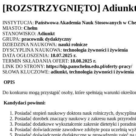
[ROZSTRZYGNIĘTO] Adiunkt –
INSTYTUCJA:
Państwowa Akademia Nauk Stosowanych w Che
MIASTO:
Chełm
STANOWISKO:
Adiunkt
GRUPA:
pracownik
dydaktyczny
DZIEDZINA NAUKOWA:
nauki rolnicze
DYSCYPLINA NAUKOWA:
technologia żywności i żywienia
DATA OGŁOSZENIA:
18.07.202
5 r.
TERMIN SKŁADANIA OFERT:
18.08.2025
r.
LINK DO STRONY:
https://bip.panschelm.edu.pl/oferty-pracy/
SŁOWA KLUCZOWE:
adiunkt, technologia żywności i żywienia
OPIS
Do konkursu mogą przystąpić osoby, które spełniają warunki określo
Kandydaci powinni:
Posiadać stopień naukowy doktora nauk rolniczych, dyscyplina
Posiadać dorobek znaczący naukowy z zakresu nauk przyrodni
Posiadać dodatkowe wykształcenie zakresie dietetyki i porad
Posiadać doświadczenie zawodowe zdobyte poza uczelnią wyżs
Posiadać doświadczenie dydaktyczne w prowadzeniu zajęć na 